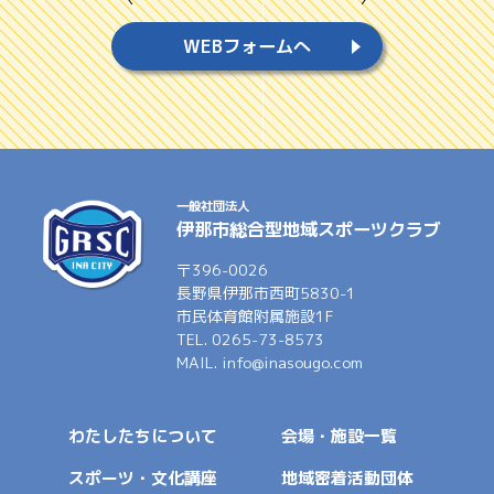
WEBフォームへ
一般社団法人
伊那市総合型地域スポーツクラブ
〒396-0026
長野県伊那市西町5830-1
市民体育館附属施設1F
TEL. 0265-73-8573
MAIL. info@inasougo.com
わたしたちについて
会場・施設一覧
スポーツ・文化講座
地域密着活動団体